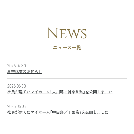
ファーストクラスリビング
憧れの、ガレージライフへ。 T-Gallege
News
ニュース一覧
2
0
2
6
.
0
7
.
3
0
夏季休業のお知らせ
2
0
2
6
.
0
6
.
3
0
社員が建てたマイホーム「太川邸／神奈川県」を公開しました
2
0
2
6
.
0
6
.
0
5
社員が建てたマイホーム「中田邸／千葉県」を公開しました