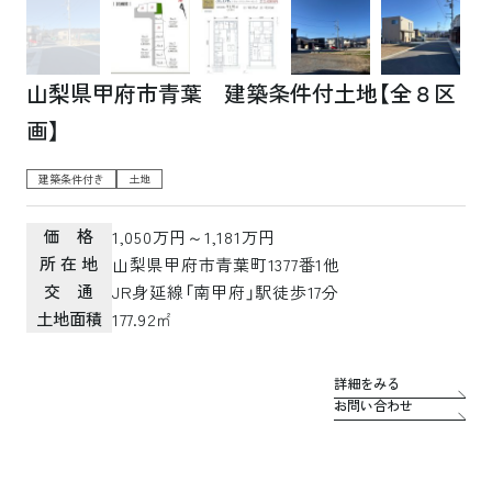
山梨県甲府市青葉 建築条件付土地【全８区
画】
建築条件付き
土地
価 格
1,050万円～1,181万円
所 在 地
山梨県甲府市青葉町1377番1他
交 通
JR身延線「南甲府」駅徒歩17分
土地面積
177.92㎡
詳細をみる
お問い合わせ