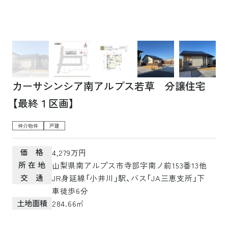
カーサシンシア南アルプス若草 分譲住宅
【最終１区画】
仲介物件
戸建
価 格
4,279万円
所 在 地
山梨県南アルプス市寺部字南ノ前153番13他
交 通
JR身延線「小井川」駅、バス「JA三恵支所」下
車徒歩6分
土地面積
284.66㎡