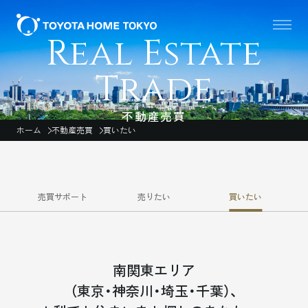
Real Estate
Trade
不動産売買
ホーム
不動産売買
買いたい
売買サポート
売りたい
買いたい
南関東エリア
（東京・神奈川・埼玉・千葉）、