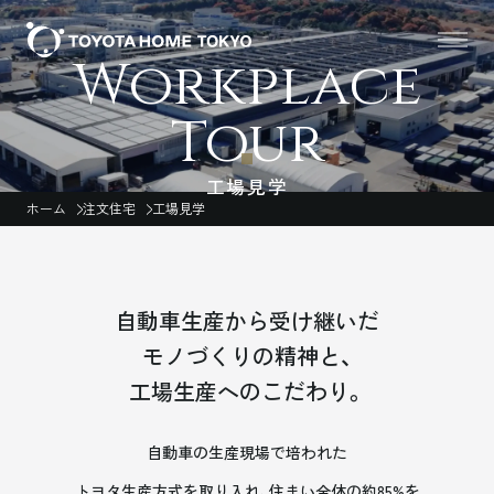
Workplace
Tour
工場見学
ホーム
注文住宅
工場見学
自動車生産から受け継いだ
モノづくりの精神と、
工場生産へのこだわり。
自動車の生産現場で培われた
トヨタ生産方式を取り入れ、
住まい全体の約85%を