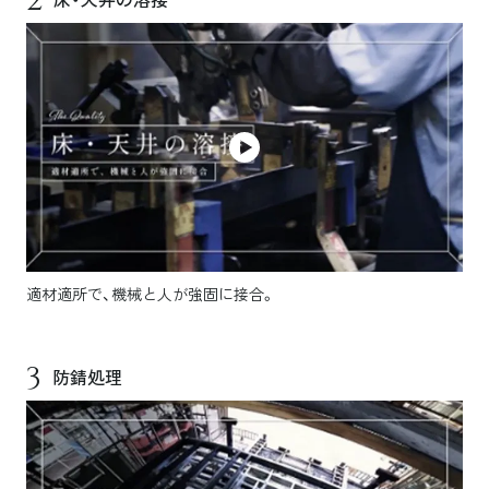
2
適材適所で、機械と人が強固に接合。
3
防錆処理