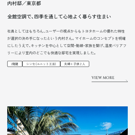
内村邸／東京都
全館空調で、四季を通して心地よく暮らす住まい
社員としてはもちろん、ユーザーの視点からもトヨタホームの優れた特性
が選択の決め手になったという内村さん。マイホームのコンセプトを明確
にしたうえで、キッチンを中心として空間・動線・家族を繋げ、温度バリアフ
リーにより室内のどこでも快適な邸宅を実現しました。
2階建
シンセ（ユニット工法）
夫婦＋子供２人
VIEW MORE