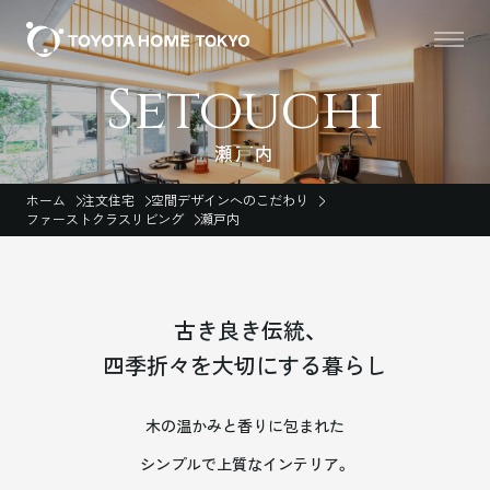
Setouchi
瀬戸内
ホーム
注文住宅
空間デザインへのこだわり
ファーストクラスリビング
瀬戸内
古き良き伝統、
四季折々を大切にする暮らし
木の温かみと香りに包まれた
シンプルで上質なインテリア。