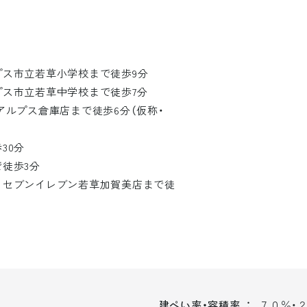
ルプス市立若草小学校まで徒歩9分
ルプス市立若草中学校まで徒歩7分
 アルプス倉庫店まで徒歩6分（仮称・
30分
で徒歩3分
： セブンイレブン若草加賀美店まで徒
建ぺい率・容積率
７０％・