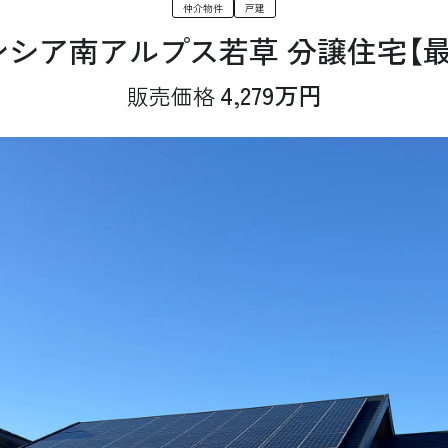
仲介物件
戸建
ンシア南アルプス若草
分譲住宅【
4,279万円
販売価格