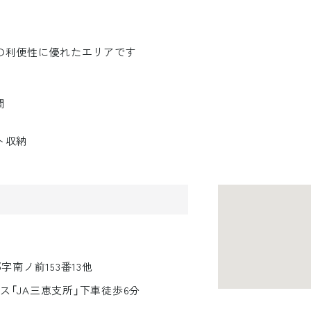
の利便性に優れたエリアです
間
ト収納
南ノ前153番13他
バス「JA三恵支所」下車徒歩6分