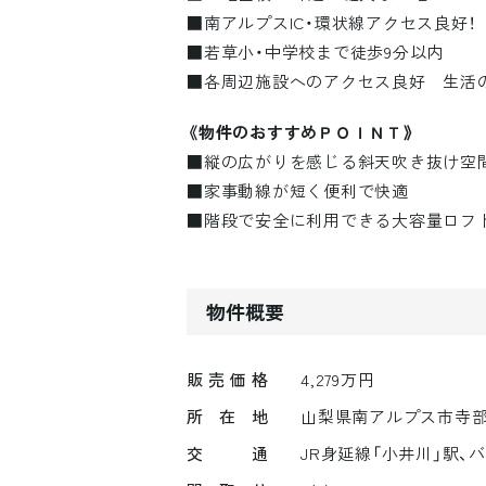
■南アルプスIC・環状線アクセス良好！
■若草小・中学校まで徒歩9分以内
■各周辺施設へのアクセス良好 生活
《物件のおすすめＰＯＩＮＴ
》
■縦の広がりを感じる斜天吹き抜け空
■家事動線が短く便利で快適
■階段で安全に利用できる大容量ロフ
物件概要
販売価格
4,279万円
所在地
山梨県南アルプス市寺部字
交通
JR身延線「小井川」駅、