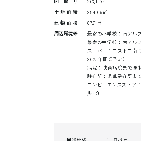
間取り
2(3)LDK
土地面積
284.66㎡
建物面積
87.71㎡
周辺環境等
最寄の小学校 ： 南ア
最寄の中学校 ： 南ア
スーパー ： コストコ南
2025年開業予定）
病院 ： 峡西病院まで徒歩
駐在所 ： 若草駐在所ま
コンビニエンスストア 
歩8分
用途地域
無指定