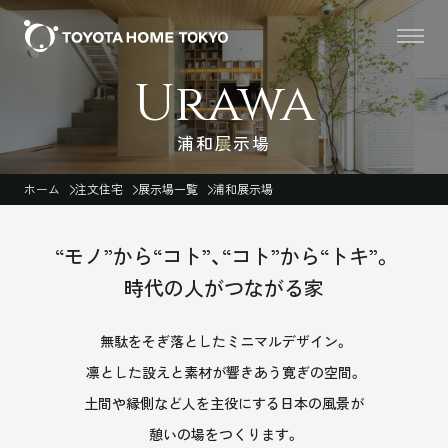
Urawa
浦和展示場
ホーム
注文住宅
展示場一覧
浦和展示場
“モノ”から“コト”、“コト”から“トキ”。
時代の人がつながる家
無駄をそぎ落としたミニマルデザイン。
凛とした設えと素材が響きあう寛ぎの空間。
土間や縁側など人を主役にする日本の風景が
憩いの場をつくります。