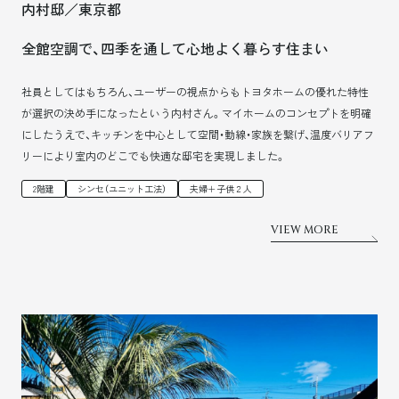
内村邸／東京都
全館空調で、四季を通して心地よく暮らす住まい
社員としてはもちろん、ユーザーの視点からもトヨタホームの優れた特性
が選択の決め手になったという内村さん。マイホームのコンセプトを明確
にしたうえで、キッチンを中心として空間・動線・家族を繋げ、温度バリアフ
リーにより室内のどこでも快適な邸宅を実現しました。
2階建
シンセ（ユニット工法）
夫婦＋子供２人
VIEW MORE