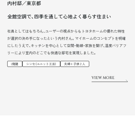
内村邸／東京都
全館空調で、四季を通して心地よく暮らす住まい
社員としてはもちろん、ユーザーの視点からもトヨタホームの優れた特性
が選択の決め手になったという内村さん。マイホームのコンセプトを明確
にしたうえで、キッチンを中心として空間・動線・家族を繋げ、温度バリアフ
リーにより室内のどこでも快適な邸宅を実現しました。
2階建
シンセ（ユニット工法）
夫婦＋子供２人
VIEW MORE