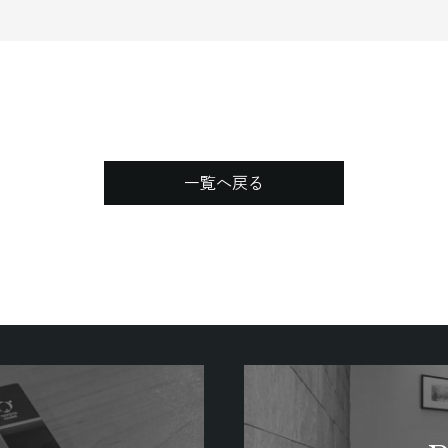
緑を愛でる家
された佇まい
一覧へ戻る