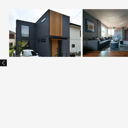
New
タイルが印象を刻む
水平
吹き抜け窓とテラスが生活を彩る、
木調