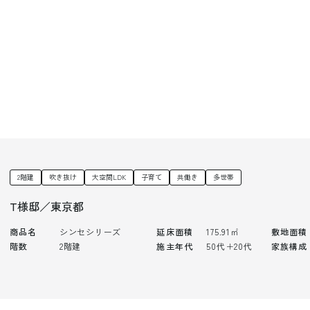
2階建
吹き抜け
大空間LDK
子育て
共働き
多世帯
T様邸／東京都
商品名
シンセシリーズ
延床面積
175.91㎡
敷地面積
階数
2階建
施主年代
50代＋20代
家族構成