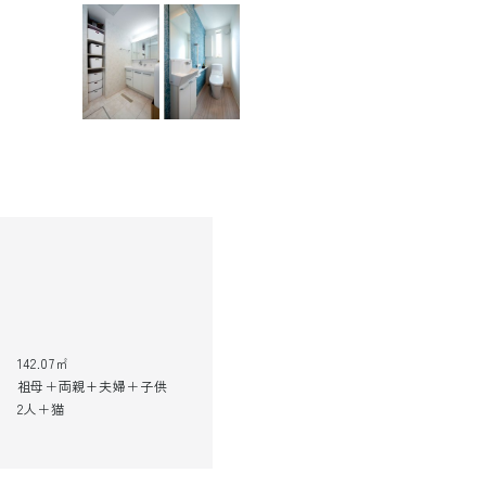
142.07㎡
祖母＋両親+夫婦＋子供
2人＋猫