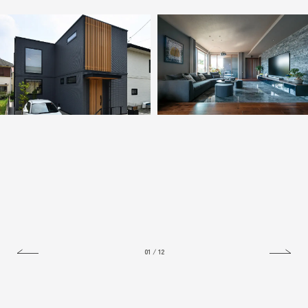
01
/
12
New
タイルが印象を刻む
吹き抜け窓とテラスが生活を彩
水平美の事務所併用住宅
る、
木調×グレーのモダンハウス