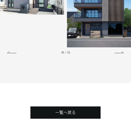
01
/
12
New
空間作りにセンスが詰まった重
スリット窓が映える、ネイルサロ
厚モダンな事務所併用住宅
ン併設の店舗併用住宅
一覧へ戻る