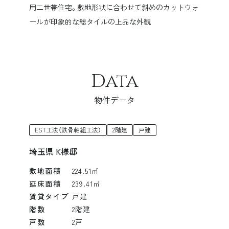
用二世帯住宅。敷地形状に合わせて斜めのカットウォ
ールが印象的な総タイルの上品な外観
Data
物件データ
EST工法（鉄骨軸組工法）
2階建
戸建
埼玉県 K様邸
敷地面積
224.51㎡
延床面積
239.41㎡
賃貸タイプ
戸建
階数
2階建
戸数
2戸