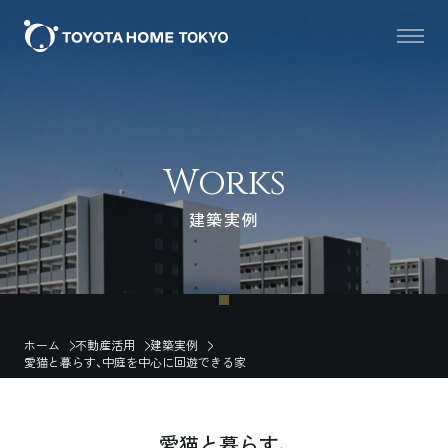
Works
建築実例
ホーム
不動産活用
建築実例
愛猫と暮らす、中庭を中心に回遊できる家
愛猫と暮らす、