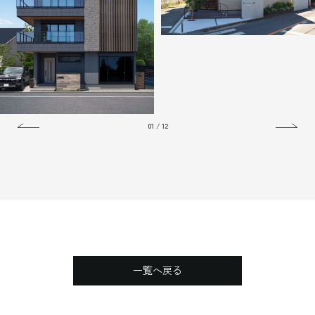
01
/
12
空間作りにセンスが詰まった重
愛猫と暮らす、中庭を中心に回遊
厚モダンな事務所併用住宅
できる家
一覧へ戻る