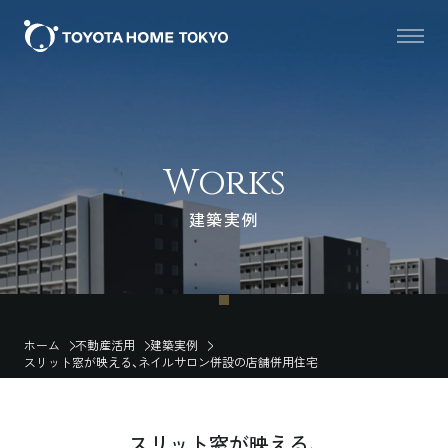
Works
建築実例
ホーム
不動産活用
建築実例
スリット窓が映える、ネイルサロン併設の店舗併用住宅
スリット窓が映える、