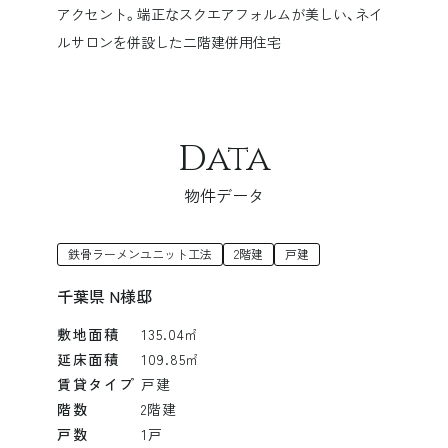
アクセント。端正なスクエアフォルムが美しい、ネイ
ルサロンを併設した二階建併用住宅
Data
物件データ
鉄骨ラーメンユニット工法
2階建
戸建
千葉県 N様邸
敷地面積
135.04㎡
延床面積
109.85㎡
賃貸タイプ
戸建
階数
2階建
戸数
1戸