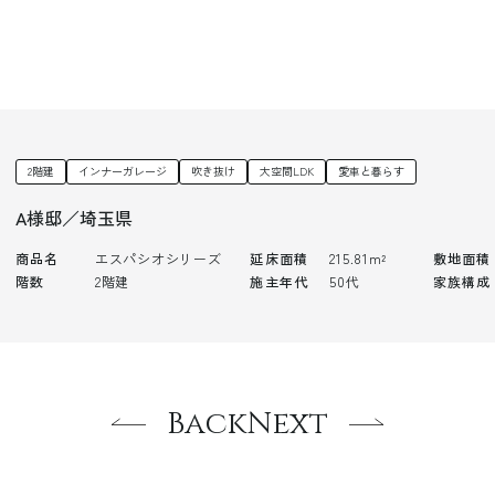
2階建
インナーガレージ
吹き抜け
大空間LDK
愛車と暮らす
A様邸／埼玉県
商品名
エスパシオシリーズ
延床面積
215.81m²
敷地面積
階数
2階建
施主年代
50代
家族構成
Back
Next