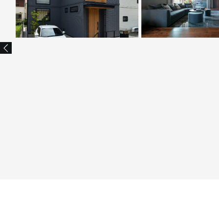
New
タイルが印象を刻む
水平
吹き抜け窓とテラスが生活を彩る、
木調
用住宅
×グレーのモダンハウス