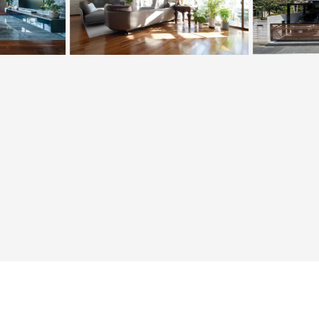
美の事務所併
都会のガーデンカフェのように、
豊かな
素材の組み合
緑を愛でる家
された佇まい