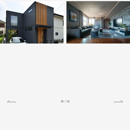
01
/
12
New
タイルが印象を刻む
吹き抜け窓とテラスが生活を彩
水平美の事務所併用住宅
る、
木調×グレーのモダンハウス