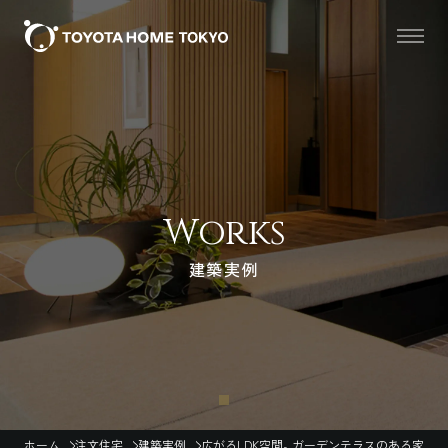
Works
建築実例
ホーム
注文住宅
建築実例
広がるLDK空間。ガーデンテラスのある家