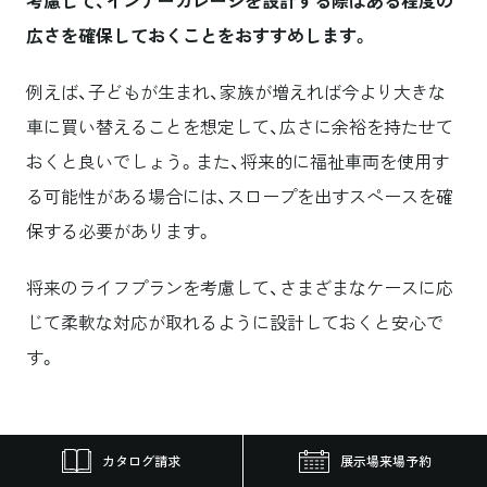
考慮して、インナーガレージを設計する際はある程度の
広さを確保しておくことをおすすめします。
例えば、子どもが生まれ、家族が増えれば今より大きな
車に買い替えることを想定して、広さに余裕を持たせて
おくと良いでしょう。また、将来的に福祉車両を使用す
る可能性がある場合には、スロープを出すスペースを確
保する必要があります。
将来のライフプランを考慮して、さまざまなケースに応
じて柔軟な対応が取れるように設計しておくと安心で
す。
車のサイズ・台数に合わせた広さの目安
カタログ請求
展示場来場予約