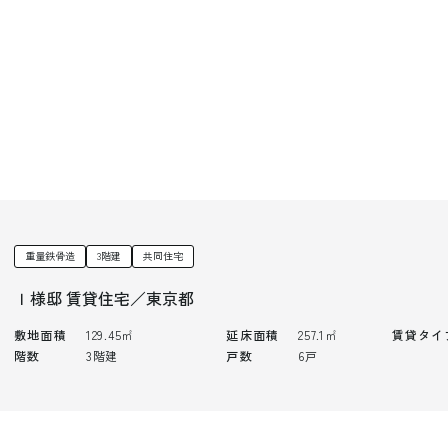
重量鉄骨造
3階建
共同住宅
Ｉ様邸 賃貸住宅／東京都
敷地面積
129.45㎡
延床面積
257.1㎡
賃貸タイ
階数
3階建
戸数
6戸