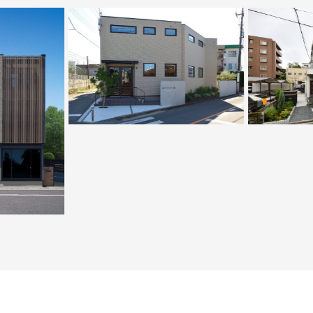
った重厚モダ
愛猫と暮らす、中庭を中心に回遊できる
多彩な趣味を
家