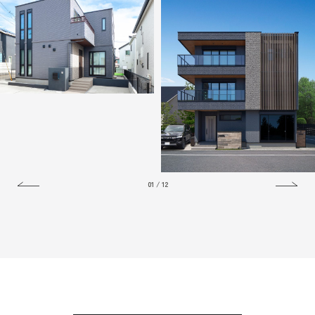
01
/
12
New
空間作りにセンスが詰まった重
スリット窓が映える、ネイルサロ
厚モダンな事務所併用住宅
ン併設の店舗併用住宅