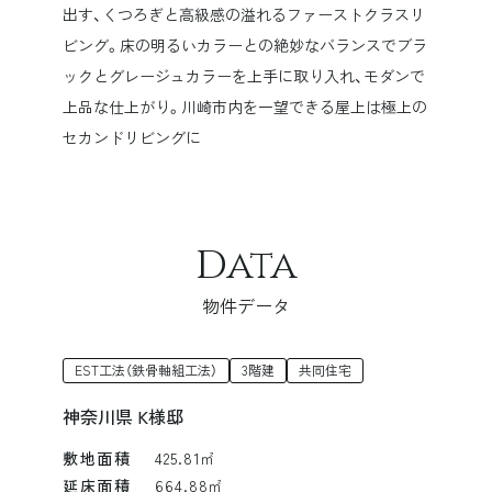
出す、くつろぎと高級感の溢れるファーストクラスリ
ビング。床の明るいカラーとの絶妙なバランスでブラ
ックとグレージュカラーを上手に取り入れ、モダンで
上品な仕上がり。川崎市内を一望できる屋上は極上の
セカンドリビングに
Data
物件データ
EST工法（鉄骨軸組工法）
3階建
共同住宅
神奈川県 K様邸
敷地面積
425.81㎡
延床面積
664.88㎡