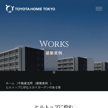
Works
建築実例
ホーム
不動産活用
建築実例
ヒルトップに佇むスカイガーデンのある家
ヒルトップに佇む