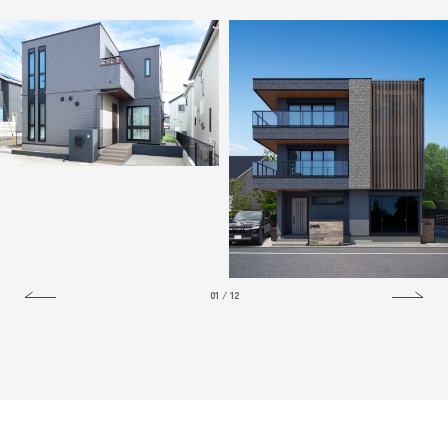
01
/
12
New
空間作りにセンスが詰まった重
スリット窓が映える、ネイルサロ
厚モダンな事務所併用住宅
ン併設の店舗併用住宅